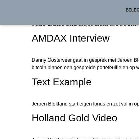
The age of hard money? 
BELE
Macro, Bitcoin, Gold, scarce assets and the Blok
AMDAX Interview
Danny Oosterveer gaat in gesprek met Jeroen Blo
bitcoin binnen een gespreide portefeuille en op 
Text Example
Jeroen Blokland start eigen fonds en zet vol in o
Holland Gold Video