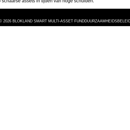
p schaarse assets in tijden van hoge schulden.
© 2026 BLOKLAND SMART MULTI-ASSET FUND
DUURZAAMHEIDSBELEI