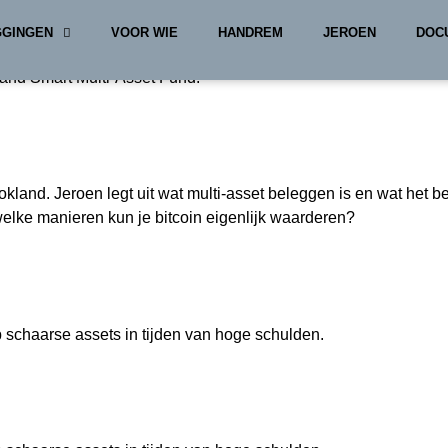
No, the age of scarce assets!
GGINGEN
VOOR WIE
HANDREM
JEROEN
DOC
land Smart Multi-Asset Fund.
kland. Jeroen legt uit wat multi-asset beleggen is en wat het 
welke manieren kun je bitcoin eigenlijk waarderen?
p schaarse assets in tijden van hoge schulden.